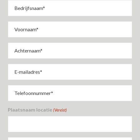
Bedrijfsnaam
(Vereist)
Voornaam
(Vereist)
Achternaam
(Vereist)
E-
mailadres
(Vereist)
Telefoonnummer
(Vereist)
Plaatsnaam locatie
(Vereist)