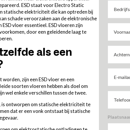
Bedrijfsn
areerd. ESD staat voor Electro Static
(Vereist)
 statische elektriciteit die kan optreden bij
 kan schade veroorzaken aan de elektronische
ESD vloer essentieel. ESD vloeren zijn
Voornaam
voorkomen, door een geleidende laag te
(Vereist)
voeren.
Achterna
tzelfde als een
(Vereist)
?
E-
mailadres
 worden, zijn een ESD vloer en een
(Vereist)
 Beide soorten vloeren hebben als doel om
zijn wel enkele verschillen tussen de twee.
Telefoon
(Vereist)
, is ontworpen om statische elektriciteit te
men dat er een vonk ontstaat bij statische
Plaatsnaa
iegevaar.
orpen om elektrostatische ontladingen te