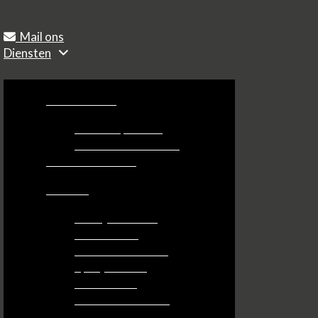
Mail ons
Diensten
Betonherstel
Beton repareren
Betonrot herstellen
Balkon renovatie
Vloeren
Bedrijfsvloeren
ESD vloeren
Zwembadvloeren
Epoxyvloeren
Vloercoating
Kunststofvloeren
Vloeistofdichte vloeren