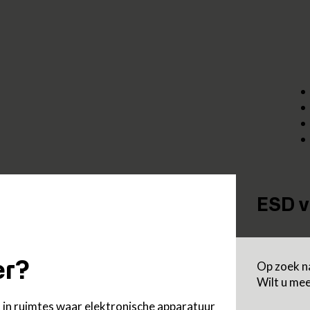
ESD v
Op zoek na
er?
Wilt u me
t in ruimtes waar elektronische apparatuur