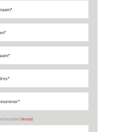
aam
am
nummer
m locatie
(Vereist)