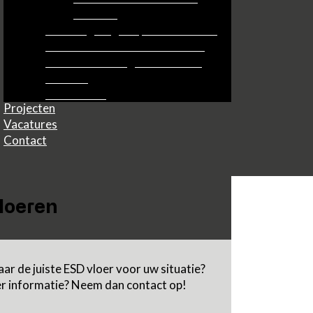
SolidLux
Parkeergarages / parkeerdekken
Gevelonderhoud / metselwerk
Kelderafdichting / vochtwering
Kitwerk
Over ons
Onderhoud
Projecten
Vacatures
Contact
loeren
ar de juiste ESD vloer voor uw situatie?
er informatie? Neem dan contact op!