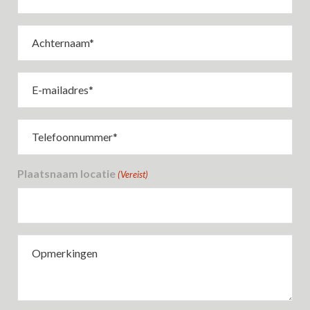
(Vereist)
Achternaam
(Vereist)
E-
mailadres
(Vereist)
Telefoonnummer
(Vereist)
Plaatsnaam locatie
(Vereist)
Opmerkingen