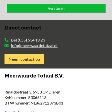
Direct contact
Bel (055) 534 18 23
info@meerwaardetotaal.nl
Neem contact op
Meerwaarde Totaal B.V.
Rinaldostraat 3, 6953 CP Dieren
KvK nummer: 83065113
BTW nummer: NL862712373B01