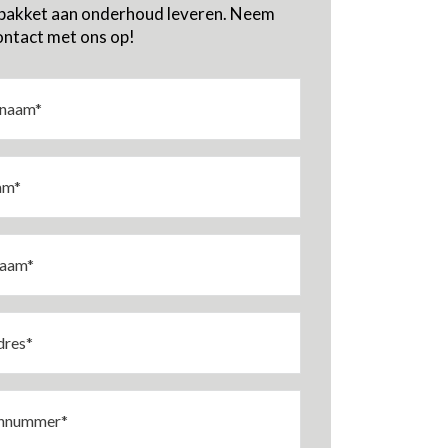
lpakket aan onderhoud leveren. Neem
ontact met ons op!
aam
am
nummer