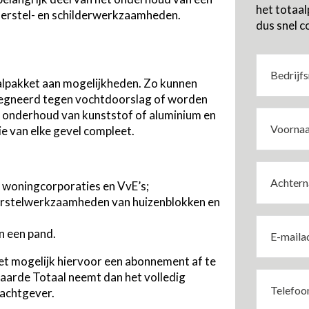
het totaa
 herstel- en schilderwerkzaamheden.
dus snel c
Bedrijfsn
(Vereist)
alpakket aan mogelijkheden. Zo kunnen
regneerd tegen vochtdoorslag of worden
t onderhoud van kunststof of aluminium en
Voornaam
e van elke gevel compleet.
(Vereist)
Achterna
 woningcorporaties en VvE’s;
(Vereist)
 herstelwerkzaamheden van huizenblokken en
E-
n een pand.
mailadres
(Vereist)
het mogelijk hiervoor een abonnement af te
waarde Totaal neemt dan het volledig
Telefoon
rachtgever.
(Vereist)