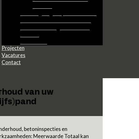
SolidLux
Parkeergarages / parkeerdekken
Gevelonderhoud / metselwerk
Kelderafdichting / vochtwering
Kitwerk
Over ons
Onderhoud
Projecten
Vacatures
Contact
rhoud van uw
ijfs)pand
onderhoud, betoninspecties en
rkzaamheden: Meerwaarde Totaal kan