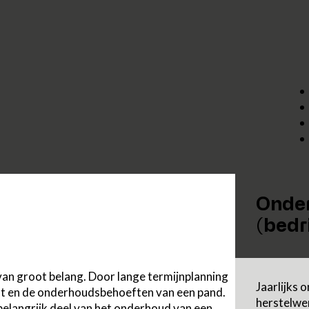
Onde
(bedr
van groot belang. Door lange termijnplanning
Jaarlijks 
at en de onderhoudsbehoeften van een pand.
herstelwe
belangrijk deel van het onderhoud van een