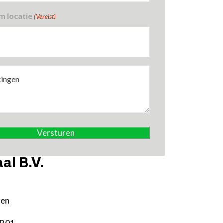
m locatie
(Vereist)
gen
al B.V.
ren