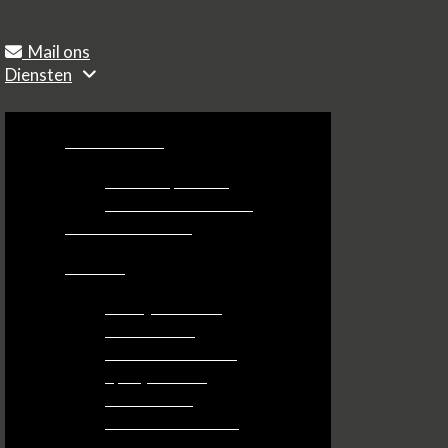
Mail ons
Diensten
Betonherstel
Beton repareren
Betonrot herstellen
Balkon renovatie
Vloeren
Bedrijfsvloeren
ESD vloeren
Zwembadvloeren
Epoxyvloeren
Vloercoating
Kunststofvloeren
Vloeistofdichte vloeren